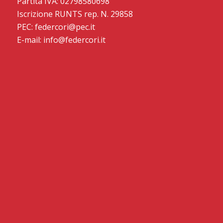
Partita IVA: 02798580698
Iscrizione RUNTS rep. N. 29858
PEC: federcori@pec.it
E-mail: info@federcori.it