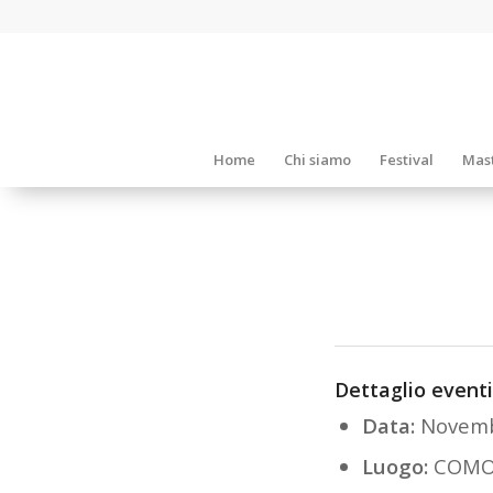
Home
Chi siamo
Festival
Mast
Dettaglio eventi
Data:
Novemb
Luogo:
COM