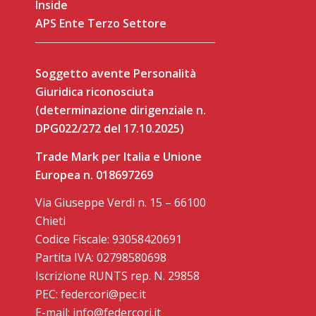
Inside
APS Ente Terzo Settore
Soggetto avente Personalità
Giuridica riconosciuta
(determinazione dirigenziale n.
DPG022/272 del 17.10.2025)
Trade Mark per Italia e Unione
Europea n. 018697269
Via Giuseppe Verdi n. 15 – 66100
Chieti
Codice Fiscale: 93058420691
Partita IVA: 02798580698
Iscrizione RUNTS rep. N. 29858
PEC: federcori@pec.it
E-mail: info@federcori.it