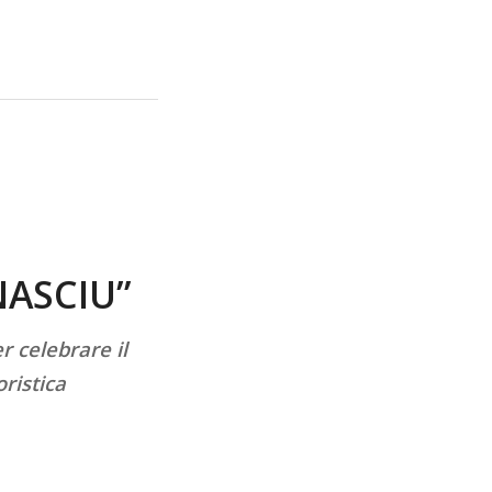
NASCIU”
 celebrare il
oristica