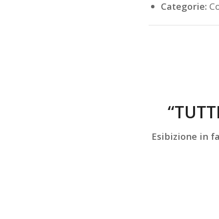
Categorie:
Co
“TUTT
Esibizione in f