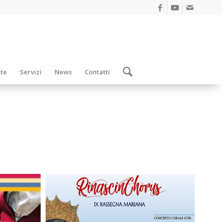
ste
Servizi
News
Contatti