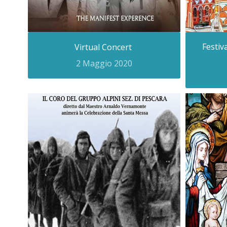
Festiv
Virtual Concert
2 Maggio 2020