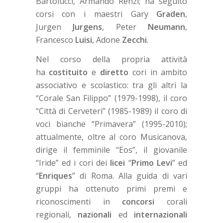
Bartolucci, Armando Renzi; ha seguito
corsi con i maestri Gary
Graden
,
Jurgen
Jurgens
, Peter
Neumann
,
Francesco
Luisi
, Adone
Zecchi
.
Nel corso della propria attività
ha
costituito
e
diretto
cori in ambito
associativo e scolastico: tra gli altri la
“Corale San Filippo” (1979-1998), il coro
“Città di Cerveteri” (1985-1989) il coro di
voci bianche “Primavera” (1995-2010);
attualmente, oltre al coro Musicanova,
dirige il femminile “Eos”, il giovanile
“Iride” ed i cori dei
licei
“
Primo Levi
” ed
“
Enriques
” di Roma. Alla guida di vari
gruppi ha ottenuto primi premi e
riconoscimenti in
concorsi
corali
regionali,
nazionali
ed
internazionali