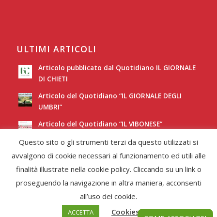
ULTIMI ARTICOLI
Articolo pubblicato dal Quotidiano IL GIORNALE
DI CHIETI
Articolo del Quotidiano “IL GIORNALE DEGLI
UMBRI”
Articolo del Quotidiano “IL VIBONESE”
Questo sito o gli strumenti terzi da questo utilizzati si
Articolo del Quotidiano “LA NUOVA SARDEGNA”
avvalgono di cookie necessari al funzionamento ed utili alle
finalità illustrate nella cookie policy. Cliccando su un link o
proseguendo la navigazione in altra maniera, acconsenti
all’uso dei cookie.
Cookies Policy
ACCETTA
© Copyright -
Federcori
-
Enfold Theme by Kriesi