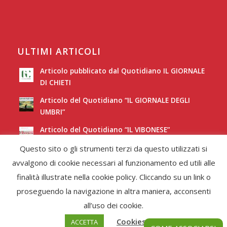
ULTIMI ARTICOLI
Articolo pubblicato dal Quotidiano IL GIORNALE
DI CHIETI
Articolo del Quotidiano “IL GIORNALE DEGLI
UMBRI”
Articolo del Quotidiano “IL VIBONESE”
Questo sito o gli strumenti terzi da questo utilizzati si
Articolo del Quotidiano “LA NUOVA SARDEGNA”
avvalgono di cookie necessari al funzionamento ed utili alle
finalità illustrate nella cookie policy. Cliccando su un link o
proseguendo la navigazione in altra maniera, acconsenti
all’uso dei cookie.
Cookies Policy
ACCETTA
© Copyright -
Federcori
-
Enfold Theme by Kriesi