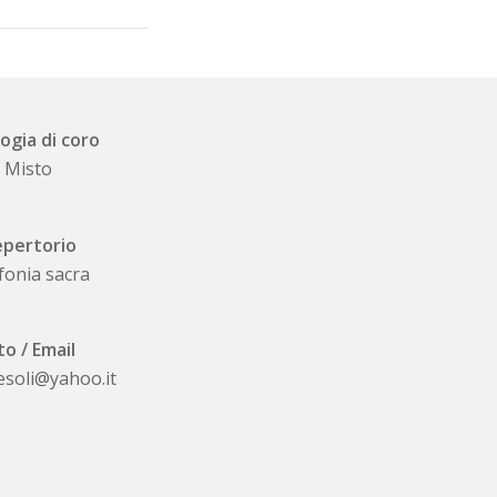
ogia di coro
Misto
pertorio
fonia sacra
to / Email
esoli@yahoo.it