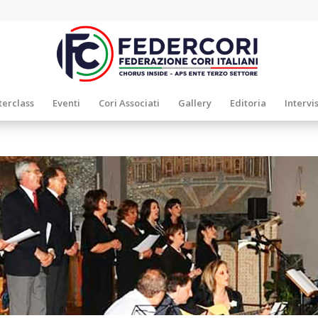
erclass
Eventi
Cori Associati
Gallery
Editoria
Intervi