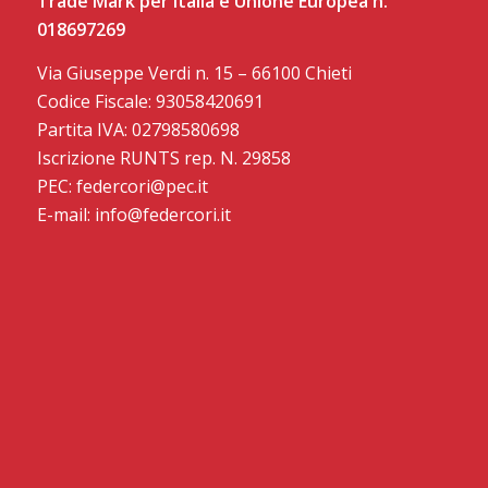
Trade Mark per Italia e Unione Europea n.
018697269
Via Giuseppe Verdi n. 15 – 66100 Chieti
Codice Fiscale: 93058420691
Partita IVA: 02798580698
Iscrizione RUNTS rep. N. 29858
PEC: federcori@pec.it
E-mail: info@federcori.it