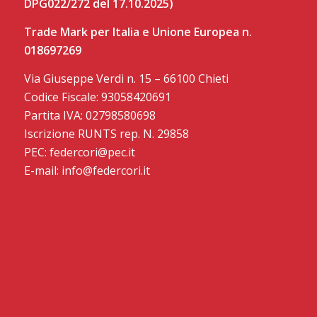
DPG022/272 del 17.10.2025)
Trade Mark per Italia e Unione Europea n.
018697269
Via Giuseppe Verdi n. 15 – 66100 Chieti
Codice Fiscale: 93058420691
Partita IVA: 02798580698
Iscrizione RUNTS rep. N. 29858
PEC: federcori@pec.it
E-mail: info@federcori.it