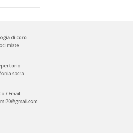
ogia di coro
oci miste
pertorio
fonia sacra
to / Email
orsi70@gmail.com