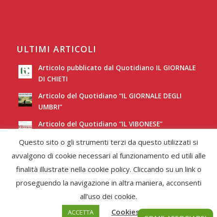
ULTIMI ARTICOLI
Articolo pubblicato dal Quotidiano IL GIORNALE
DI CHIETI
Articolo del Quotidiano “IL GIORNALE DEGLI
UMBRI”
Articolo del Quotidiano “IL VIBONESE”
Questo sito o gli strumenti terzi da questo utilizzati si
Articolo del Quotidiano “LA NUOVA SARDEGNA”
avvalgono di cookie necessari al funzionamento ed utili alle
finalità illustrate nella cookie policy. Cliccando su un link o
proseguendo la navigazione in altra maniera, acconsenti
all’uso dei cookie.
Cookies Policy
ACCETTA
© Copyright -
Federcori
-
Enfold Theme by Kriesi