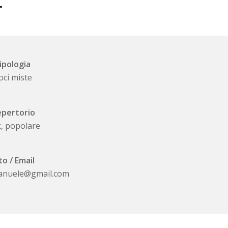
T
ipologia
oci miste
pertorio
k, popolare
to / Email
anuele@gmail.com