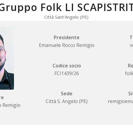
Gruppo Folk LI SCAPISTRI
Città Sant’Angelo (PE)
Presidente
T
Emanuele Rocco Remigio
v
Codice socio
Re
FCI1439/26
fol
Sede
Si
re
Città S. Angelo (PE)
remigioem
o Remigio