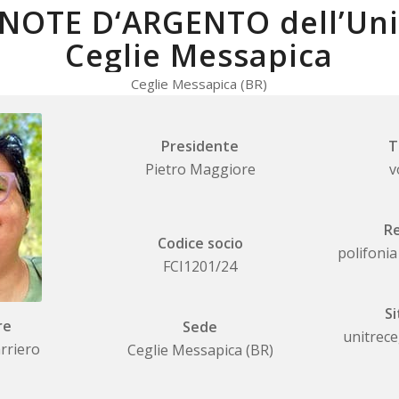
NOTE D‘ARGENTO dell’Uni
Ceglie Messapica
Ceglie Messapica (BR)
Presidente
T
Pietro Maggiore
v
Re
Codice socio
polifonia
FCI1201/24
Si
re
Sede
unitrec
rriero
Ceglie Messapica (BR)