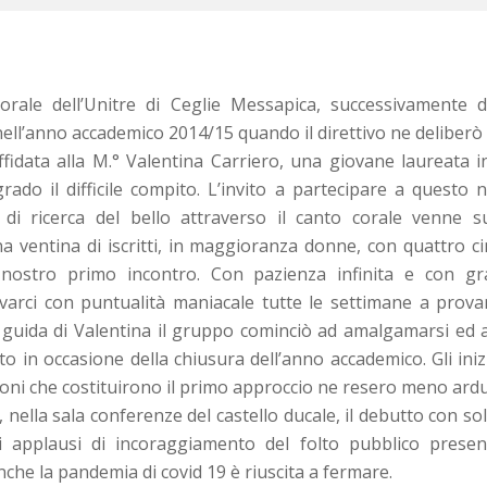
Corale dell’Unitre di Ceglie Messapica, successivamente
nell’anno accademico 2014/15 quando il direttivo ne deliberò l
ffidata alla M.° Valentina Carriero, una giovane laureata 
rado il difficile compito. L’invito a partecipare a questo
e di ricerca del bello attraverso il canto corale venne s
 ventina di iscritti, in maggioranza donne, con quattro ci
nostro primo incontro. Con pazienza infinita e con gr
varci con puntualità maniacale tutte le settimane a prova
 guida di Valentina il gruppo cominciò ad amalgamarsi ed a
o in occasione della chiusura dell’anno accademico. Gli ini
anzoni che costituirono il primo approccio ne resero meno ardu
 nella sala conferenze del castello ducale, il debutto con so
 applausi di incoraggiamento del folto pubblico present
he la pandemia di covid 19 è riuscita a fermare.