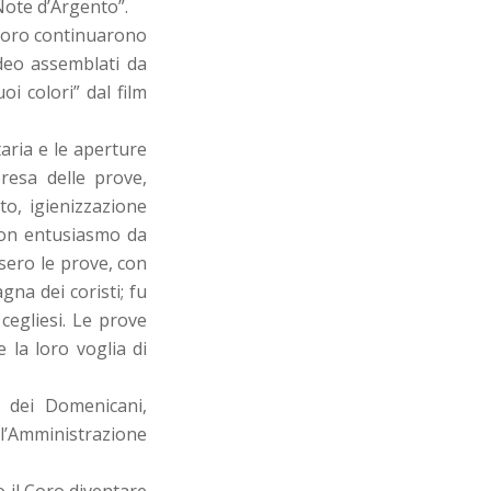
“Note d’Argento”.
 Coro continuarono
ideo assemblati da
oi colori” dal film
aria e le aperture
presa delle prove,
to, igienizzazione
con entusiasmo da
esero le prove, con
na dei coristi; fu
cegliesi. Le prove
 la loro voglia di
o dei Domenicani,
’Amministrazione