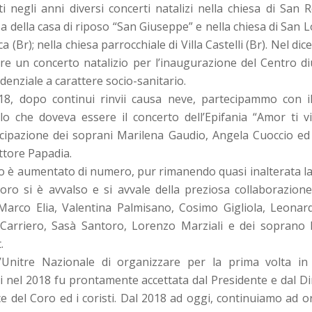
i negli anni diversi concerti natalizi nella chiesa di San R
a della casa di riposo “San Giuseppe” e nella chiesa di San 
a (Br); nella chiesa parrocchiale di Villa Castelli (Br). Nel di
ere un concerto natalizio per l’inaugurazione del Centro 
denziale a carattere socio-sanitario.
18, dopo continui rinvii causa neve, partecipammo con il
o che doveva essere il concerto dell’Epifania “Amor ti v
cipazione dei soprani Marilena Gaudio, Angela Cuoccio ed al
ttore Papadia.
po è aumentato di numero, pur rimanendo quasi inalterata la 
 Coro si è avvalso e si avvale della preziosa collaborazione
 Marco Elia, Valentina Palmisano, Cosimo Gigliola, Leona
Carriero, Sasà Santoro, Lorenzo Marziali e dei soprano 
.
’Unitre Nazionale di organizzare per la prima volta in P
i nel 2018 fu prontamente accettata dal Presidente e dal Di
rice del Coro ed i coristi. Dal 2018 ad oggi, continuiamo ad 