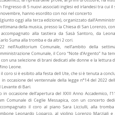
ademico, la ripresa delle prove, ai primi di ottobre, ha vist
 l’ingresso di 5 nuovi associati inglesi ed irlandesi tra cui
27 novembre, hanno esordito con noi nel concerto
, (giunto oggi alla terza edizione), organizzato dall’Amminis
 settimana della musica, presso la Chiesa di San Lorenzo, con
 accompagnato alla tastiera da Sasà Santoro, da Leona
arlo Suma alla tromba e da altri 2 cori.
2 nell’Auditorium Comunale, nell’ambito della settim
Amministrazione Comunale, il Coro “Note d’Argento” ha te
con una selezione di brani dedicati alle donne e la lettura d
 Mino Leone.
il coro si è esibito alla festa dell Ute, che si è tenuta a conc
, in occasione del ventennale della legge n°14 del 2022 del
l Levante di Bari.
ito in occasione dell’apertura del XXIII Anno Accademico, l
ium Comunale di Ceglie Messapica, con un concerto dedi
compagnato il coro al piano Sara Licciulli, alla tromba
ombone Leonardo Loparco, al violino Lorenzo Marziali e a