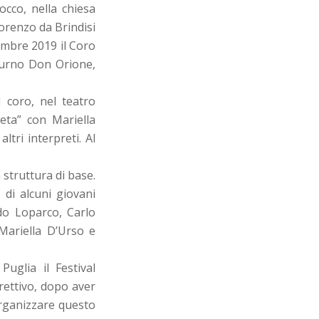
occo, nella chiesa
Lorenzo da Brindisi
cembre 2019 il Coro
diurno Don Orione,
 coro, nel teatro
ieta” con Mariella
tri interpreti. Al
struttura di base.
 di alcuni giovani
rdo Loparco, Carlo
Mariella D’Urso e
uglia il Festival
rettivo, dopo aver
organizzare questo