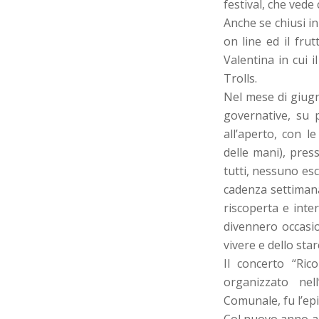
festival, che vede 
Anche se chiusi i
on line ed il fru
Valentina in cui i
Trolls.
Nel mese di giugn
governative, su p
all’aperto, con l
delle mani), pre
tutti, nessuno esc
cadenza settimana
riscoperta e inte
divennero occasio
vivere e dello sta
Il concerto “Ric
organizzato nel
Comunale, fu l’epi