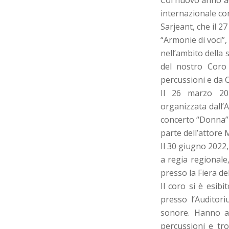
Col nuovo anno acc
internazionale con
Sarjeant, che il 
“Armonie di voci”
nell’ambito della
del nostro Coro
percussioni e da C
Il 26 marzo 202
organizzata dall’
concerto “Donna” 
parte dell’attore
Il 30 giugno 2022, 
a regia regionale
presso la Fiera de
Il coro si è esib
presso l’Auditor
sonore. Hanno ac
percussioni e tr