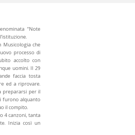
 denominata “Note
’istituzione.
in Musicologia che
 nuovo processo di
ubito accolto con
nque uomini. Il 29
ande faccia tosta
re ed a riprovare.
 prepararsi per il
zi furono alquanto
o il compito.
lo 4 canzoni, tanta
e. Inizia così un