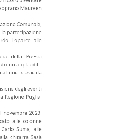
o il Coro diventare
 il soprano Maureen
trazione Comunale,
 la partecipazione
rdo Loparco alle
ana della Poesia
nuto un applaudito
i alcune poesie da
lusione degli eventi
la Regione Puglia,
’11 novembre 2023,
cato alle colonne
 Carlo Suma, alle
lla chitarra Sasà