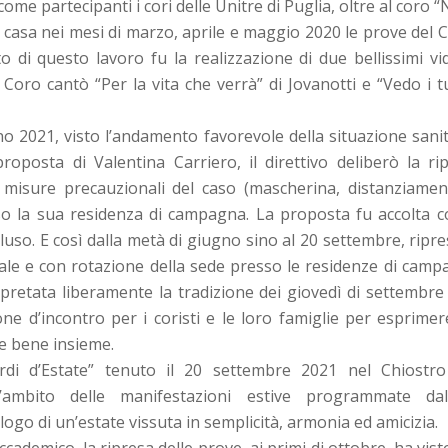
come partecipanti i cori delle Unitre di Puglia, oltre al coro 
n casa nei mesi di marzo, aprile e maggio 2020 le prove del
tto di questo lavoro fu la realizzazione di due bellissimi v
l Coro cantò “Per la vita che verrà” di Jovanotti e “Vedo i tu
o 2021, visto l’andamento favorevole della situazione sanit
roposta di Valentina Carriero, il direttivo deliberò la ri
e misure precauzionali del caso (mascherina, distanziamen
sso la sua residenza di campagna. La proposta fu accolta 
luso. E così dalla metà di giugno sino al 20 settembre, ripr
le e con rotazione della sede presso le residenze di campag
rpretata liberamente la tradizione dei giovedì di settembre 
ne d’incontro per i coristi e le loro famiglie per esprimere
re bene insieme.
ordi d’Estate” tenuto il 20 settembre 2021 nel Chiostr
l’ambito delle manifestazioni estive programmate dall
logo di un’estate vissuta in semplicità, armonia ed amicizia.