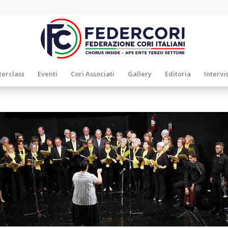
erclass
Eventi
Cori Associati
Gallery
Editoria
Intervi