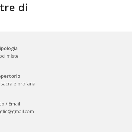
tre di
ipologia
oci miste
pertorio
 sacra e profana
to / Email
eglie@gmail.com