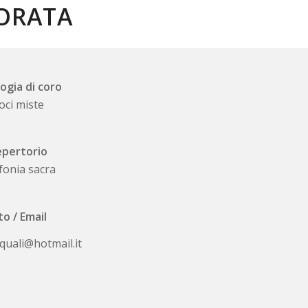
LORATA
ogia di coro
oci miste
pertorio
fonia sacra
to / Email
quali@hotmail.it