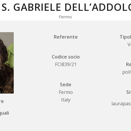
S. GABRIELE DELL’ADDO
Fermo
Referente
Tipol
V
Codice socio
FCI839/21
Re
poli
Sede
Fermo
Si
Italy
re
laurapas
uali