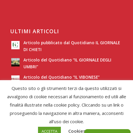
ULTIMI ARTICOLI
Articolo pubblicato dal Quotidiano IL GIORNALE
DI CHIETI
Articolo del Quotidiano “IL GIORNALE DEGLI
UMBRI”
Articolo del Quotidiano “IL VIBONESE”
Questo sito o gli strumenti terzi da questo utilizzati si
Articolo del Quotidiano “LA NUOVA SARDEGNA”
avvalgono di cookie necessari al funzionamento ed utili alle
finalità illustrate nella cookie policy. Cliccando su un link o
proseguendo la navigazione in altra maniera, acconsenti
all’uso dei cookie.
Cookies Policy
ACCETTA
© Copyright -
Federcori
-
Enfold Theme by Kriesi