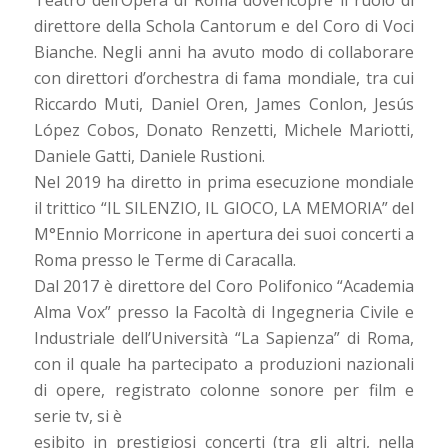
Teatro dell’Opera di Roma dovericopre il ruolo di
direttore della Schola Cantorum e del Coro di Voci
Bianche. Negli anni ha avuto modo di collaborare
con direttori d’orchestra di fama mondiale, tra cui
Riccardo Muti, Daniel Oren, James Conlon, Jesús
López Cobos, Donato Renzetti, Michele Mariotti,
Daniele Gatti, Daniele Rustioni.
Nel 2019 ha diretto in prima esecuzione mondiale
il trittico “IL SILENZIO, IL GIOCO, LA MEMORIA” del
M°Ennio Morricone in apertura dei suoi concerti a
Roma presso le Terme di Caracalla.
Dal 2017 è direttore del Coro Polifonico “Academia
Alma Vox” presso la Facoltà di Ingegneria Civile e
Industriale dell’Università “La Sapienza” di Roma,
con il quale ha partecipato a produzioni nazionali
di opere, registrato colonne sonore per film e
serie tv, si è
esibito in prestigiosi concerti (tra gli altri, nella