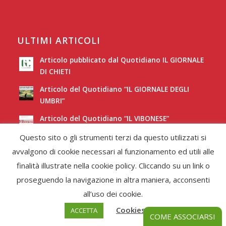
ULTIMI ARTICOLI
Articolo pubblicato dal Quotidiano IL GIORNALE
DI CHIETI
Articolo del Quotidiano “IL GIORNALE DEGLI
UMBRI”
Articolo del Quotidiano “IL VIBONESE”
Questo sito o gli strumenti terzi da questo utilizzati si
Articolo del Quotidiano “LA NUOVA SARDEGNA”
avvalgono di cookie necessari al funzionamento ed utili alle
finalità illustrate nella cookie policy. Cliccando su un link o
proseguendo la navigazione in altra maniera, acconsenti
all’uso dei cookie.
Cookies Policy
ACCETTA
© Copyright -
Federcori
-
Enfold Theme by Kriesi
COME ASSOCIARSI