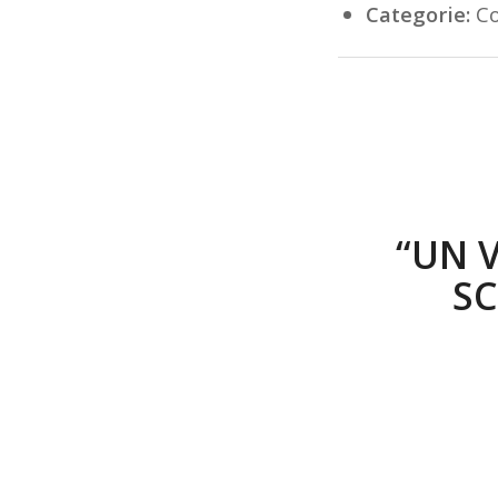
Categorie:
Co
“UN V
SC