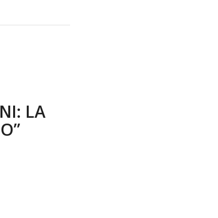
NI: LA
TO”