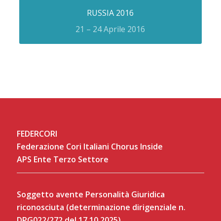
RUSSIA 2016
21 – 24 Aprile 2016
FEDERCORI
Federazione Cori Italiani Chorus Inside
APS Ente Terzo Settore
Soggetto avente Personalità Giuridica
riconosciuta (determinazione dirigenziale n.
DPG022/272 del 17.10.2025)