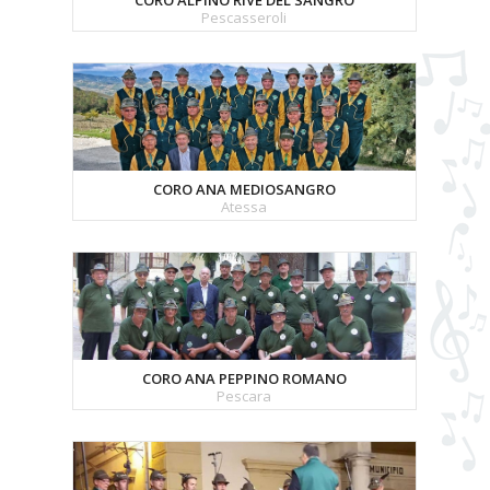
CORO ALPINO RIVE DEL SANGRO
Pescasseroli
CORO ANA MEDIOSANGRO
Atessa
CORO ANA PEPPINO ROMANO
Pescara