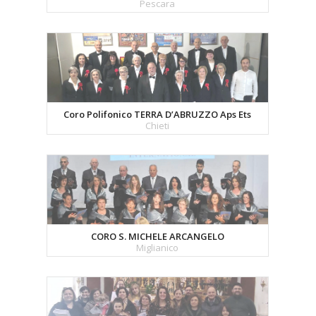
Pescara
Coro Polifonico TERRA D’ABRUZZO Aps Ets
Chieti
CORO S. MICHELE ARCANGELO
Miglianico