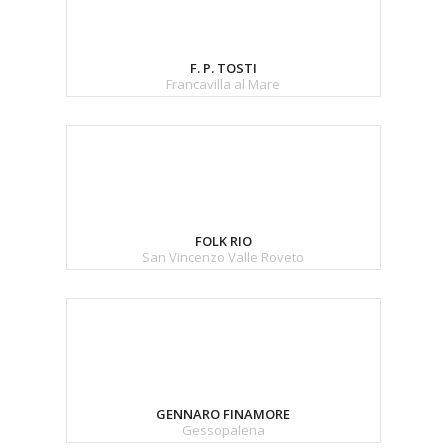
F. P. TOSTI
Francavilla al Mare
FOLK RIO
San Vincenzo Valle Roveto
GENNARO FINAMORE
Gessopalena