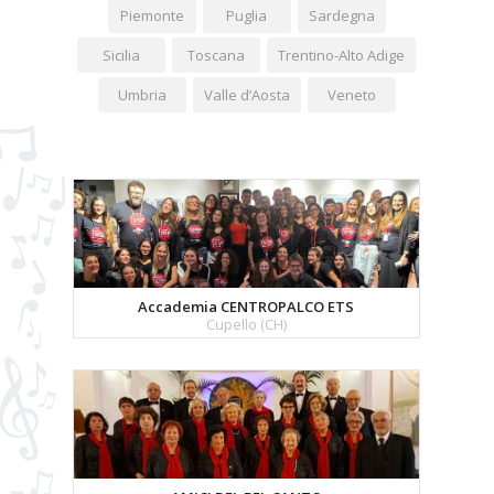
Piemonte
Puglia
Sardegna
Sicilia
Toscana
Trentino-Alto Adige
Umbria
Valle d’Aosta
Veneto
Accademia CENTROPALCO ETS
Cupello (CH)